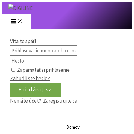
Main
Preskočiť
Menu
na
obsah
Vitajte späť!
Zapamätať si prihlásenie
Zabudli ste heslo?
Prihlásiť sa
Nemáte účet?
Zaregistrujte sa
Domov