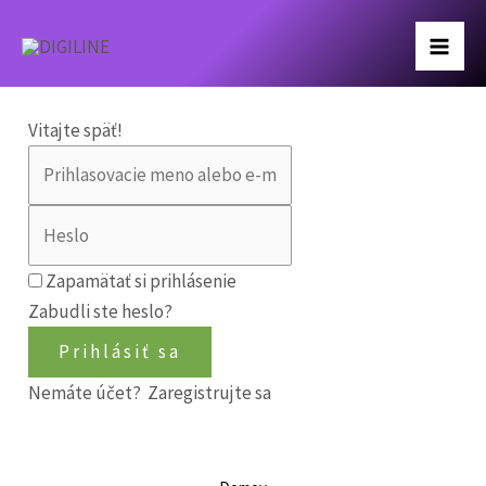
Preskočiť
Mai
na
Men
obsah
Vitajte späť!
Zapamätať si prihlásenie
Zabudli ste heslo?
Prihlásiť sa
Nemáte účet?
Zaregistrujte sa