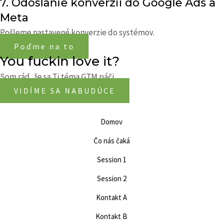
7. Odoslanie konverzií do Google Ads a
Meta
Pošleme nastavené konverzie do systémov.
Poďme na to
You fuckin love it?
Som rád, že sa Ti téma GTM páči.
VIDÍME SA NABUDÚCE
Domov
Čo nás čaká
Session 1
Session 2
Kontakt A
Kontakt B