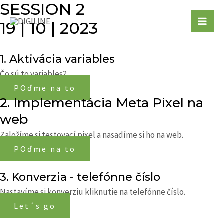
SESSION 2
Preskočiť
Mai
na
19 | 10 | 2023
Men
obsah
1. Aktivácia variables
Čo sú to variables?
POďme na to
2. Implementácia Meta Pixel na
web
Založíme si testovací pixel a nasadíme si ho na web.
POďme na to
3. Konverzia - telefónne číslo
Nastavíme si konverziu kliknutie na telefónne číslo.
Let´s go